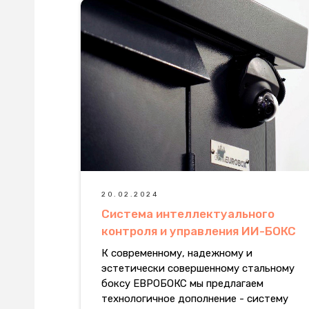
А
ик
ИЕ
20.02.2024
Система интеллектуального
контроля и управления ИИ-БОКС
К современному, надежному и
эстетически совершенному стальному
боксу ЕВРОБОКС мы предлагаем
технологичное дополнение - систему