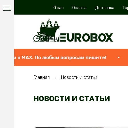
О нас
Оплата
Доставка
Га
МАХ. По любым вопросам пишите!
Мы на св
Главная
Новости и статьи
→
НОВОСТИ И СТАТЬИ
В
ссик
юс