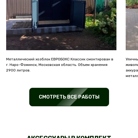
Металлический хозблок ЕВРОБОКС Классик смонтирован в
Уличн
г. Наро-Фоминск, Московская область. Объем хранения
живоп
2900 литров.
аккура
метал
СМОТРЕТЬ ВСЕ РАБОТЫ